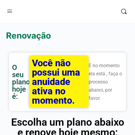
Renovação
Você não
E no momento
O
possui uma
seu
ela está
, faça o
anuidade
plano
processo
hoje
ativa no
abaixo, por
é:
momento.
favor.
Escolha um plano abaixo
e renove hoje mesmo: